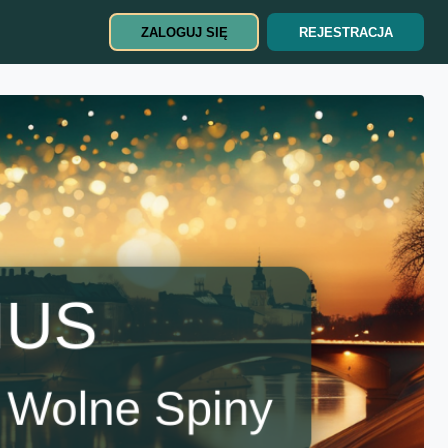
ZALOGUJ SIĘ
REJESTRACJA