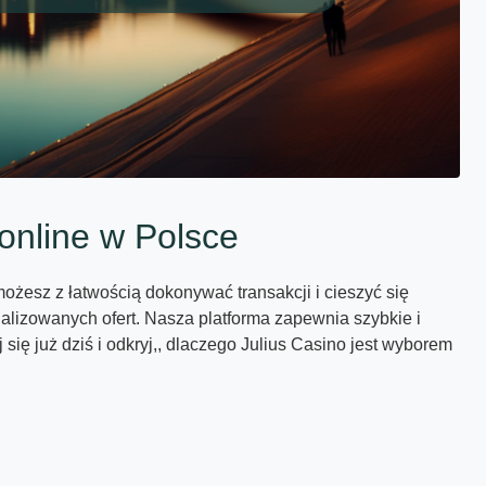
 online w Polsce
ożesz z łatwością dokonywać transakcji i cieszyć się
alizowanych ofert. Nasza platforma zapewnia szybkie i
 się już dziś i odkryj,, dlaczego Julius Casino jest wyborem