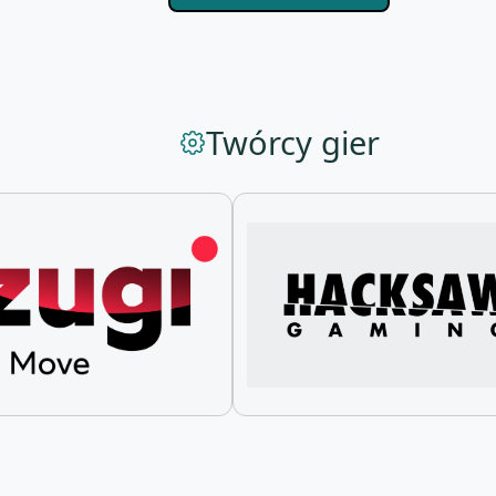
Twórcy gier