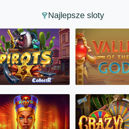
Najlepsze sloty