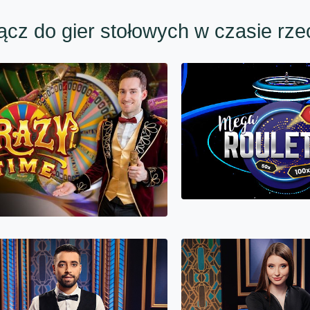
ącz do gier stołowych w czasie rz