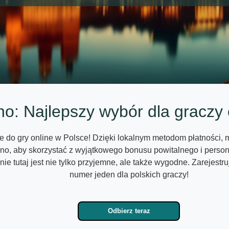
no: Najlepszy wybór dla graczy
e do gry online w Polsce! Dzięki lokalnym metodom płatności, m
no, aby skorzystać z wyjątkowego bonusu powitalnego i person
ie tutaj jest nie tylko przyjemne, ale także wygodne. Zarejestruj
numer jeden dla polskich graczy!
Odbierz teraz